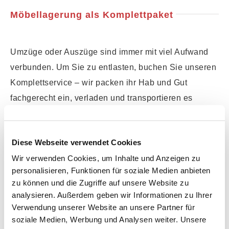
Möbellagerung als Komplettpaket
Umzüge oder Auszüge sind immer mit viel Aufwand
verbunden. Um Sie zu entlasten, buchen Sie unseren
Komplettservice – wir packen ihr Hab und Gut
fachgerecht ein, verladen und transportieren es
professionell, lagern es im gemieteten
Möbellagerraum, bringen es Ihnen dann zum richtigen
Diese Webseite verwendet Cookies
Zeitpunkt zur neuen Adresse und packen es wieder
Wir verwenden Cookies, um Inhalte und Anzeigen zu
aus und bauen ihre Möbel fachmännisch wieder auf.
personalisieren, Funktionen für soziale Medien anbieten
zu können und die Zugriffe auf unsere Website zu
Möbellagerung – unser Angebot:
analysieren. Außerdem geben wir Informationen zu Ihrer
Verwendung unserer Website an unsere Partner für
Einlagerung von Möbeln und
soziale Medien, Werbung und Analysen weiter. Unsere
Einrichtungsgegenständen